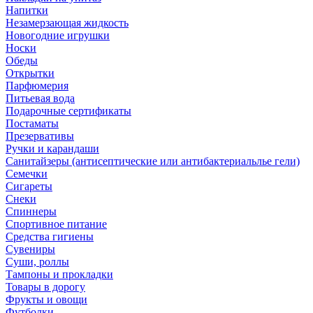
Напитки
Незамерзающая жидкость
Новогодние игрушки
Носки
Обеды
Открытки
Парфюмерия
Питьевая вода
Подарочные сертификаты
Постаматы
Презервативы
Ручки и карандаши
Санитайзеры (антисептические или антибактериальлье гели)
Семечки
Сигареты
Снеки
Спиннеры
Спортивное питание
Средства гигиены
Сувениры
Суши, роллы
Тампоны и прокладки
Товары в дорогу
Фрукты и овощи
Футболки