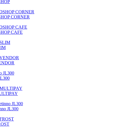
DSHOP
NDSHOP CORNER
DSHOP CAFE
LIM
 VENDOR
JL300
MULTIPAY
nno JL300
ROST