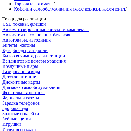
Торговые автоматы
/
Кофейни самообслуживания (кофе корнер), кофе-поинт
/
Товар для реализации
USB-токены, флешки
Автоматизированные киоски и комплексы
Автоматы на солнечных батареях
Автотовары, автохимия
Билеты, жетоны
Бутерброды, сэндвичи
Бытовая химия, рефил станции
Вендинговые камеры хранения
Воздушные шары
Газированная вода
Детское питание
Дисконтные карты
Для моек самообслуживания
Жевательная резинка
Журналы и газеты
Зарядка телефонов
Здоровая еда
Золотые наклейки
Зубные щетки
Игрушки
Изделия из кожи