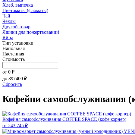
Хлеб, выпечка
Цветоматы (фломаты)
Чай
Чехлы
Другой товар
Ящики для пожертвований
Яйца
Тип установки
Напольная
Настенная
Стоимость
от
0
₽
до
897400
₽
Сбросить
Кофейни самообслуживания (к
Кофейня самообслуживания COFFEE SPACE (кофе корнер)
от
243 745 ₽