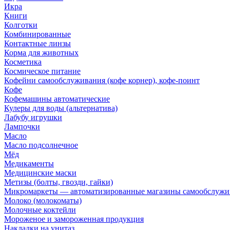
Икра
Книги
Колготки
Комбинированные
Контактные линзы
Корма для животных
Косметика
Космическое питание
Кофейни самообслуживания (кофе корнер), кофе-поинт
Кофе
Кофемашины автоматические
Кулеры для воды (альтернатива)
Лабубу игрушки
Лампочки
Масло
Масло подсолнечное
Мёд
Медикаменты
Медицинские маски
Метизы (болты, гвозди, гайки)
Микромаркеты — автоматизированные магазины самообслужи
Молоко (молокоматы)
Молочные коктейли
Мороженое и замороженная продукция
Накладки на унитаз