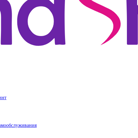
инт
амообслуживания